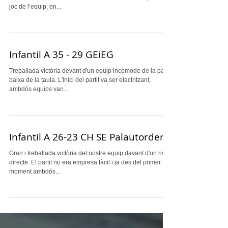
H Sant Vicenç 28-22 Juvenil
Tercer partit d’aquesta Segona Fase A-2 de Lliga Catalana
i que deixa dues sensacions ben diferents per al que fa al
joc de l’equip, en...
Infantil A 35 - 29 GEiEG
Treballada victòria devant d'un equip incòmode de la part
baixa de la taula. L'inici del partit va ser electritzant,
ambdós equips van...
Infantil A 26-23 CH SE Palautordera
Gran i treballada victòria del nostre equip davant d'un rival
directe. El partit no era empresa fàcil i ja des del primer
moment ambdós...