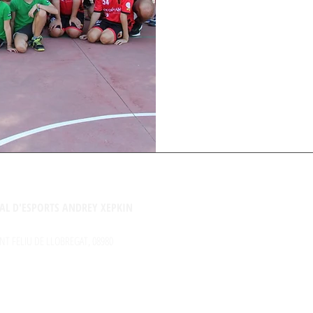
AL D'ESPORTS ANDREY XEPKIN
NT FELIU DE LLOBREGAT, 08980