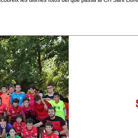
cobreix les últimes fotos del què passa al CH Sant Llor