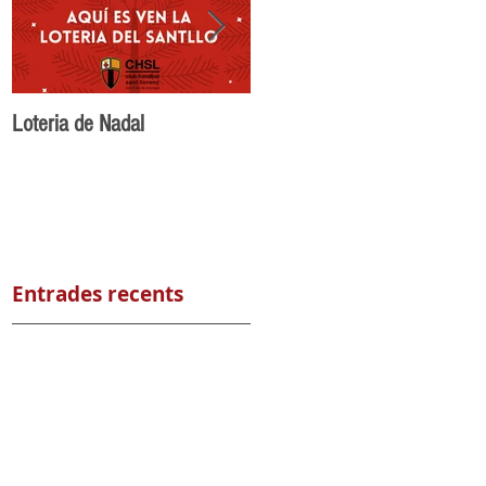
Loteria de Nadal
Benvingut Maikel Nuñez al
CH Sant Llorenç
Entrades recents