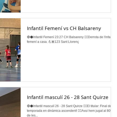
Infantil Femení vs CH Balsareny
🔴⚫️Infantil Femení 23:27 CH Balsareny 👉🏽Derrota de l'infantil
femení a casa. 💪🏽123 Sant Llorenç
Infantil masculí 26 - 28 Sant Quirze
🔴⚫️Infantil masculí 26 - 28 Sant Quirze 👉🏽El titular: Final de
temporada en dinàmica ascendent! 👉🏽Avui hem jugat al 80%
de les...