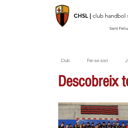
CHSL |
club handbol 
Sant Feli
Club
Fer-se soci
J
Descobreix to