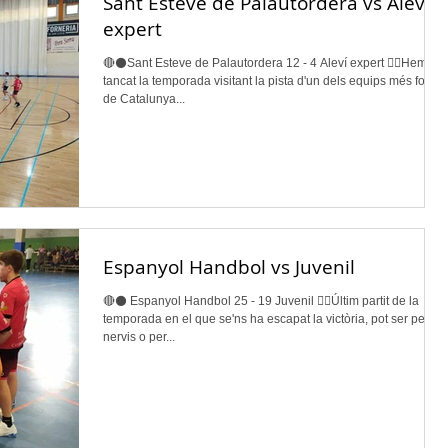
Sant Esteve de Palautordera vs Aleví
expert
🔴⚫️Sant Esteve de Palautordera 12 - 4 Aleví expert 👉🏽Hem
tancat la temporada visitant la pista d'un dels equips més forts
de Catalunya...
Espanyol Handbol vs Juvenil
🔴⚫️ Espanyol Handbol 25 - 19 Juvenil 👉🏽Últim partit de la
temporada en el que se'ns ha escapat la victòria, pot ser per
nervis o per...