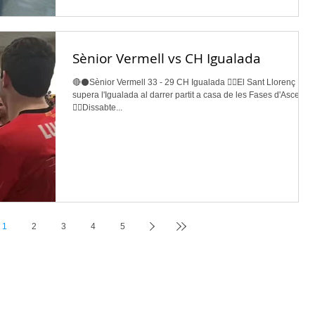
Sènior Vermell vs CH Igualada
🔴⚫️Sènior Vermell 33 - 29 CH Igualada 👉🏽El Sant Llorenç
supera l'Igualada al darrer partit a casa de les Fases d'Ascens.
👉🏽Dissabte...
1
2
3
4
5