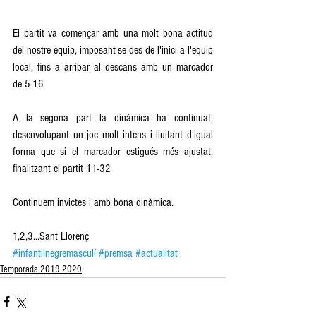
El partit va començar amb una molt bona actitud 
del nostre equip, imposant-se des de l'inici a l'equip 
local, fins a arribar al descans amb un marcador 
de 5-16
A la segona part la dinàmica ha continuat, 
desenvolupant un joc molt intens i lluitant d'igual 
forma que si el marcador estigués més ajustat, 
finalitzant el partit 11-32
Continuem invictes i amb bona dinàmica.
1,2,3...Sant Llorenç
#infantilnegremasculí
#premsa
#actualitat
Temporada 2019 2020