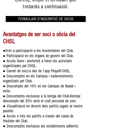
trobaràs a continuació.
FORMULARI D'INSCRIPCIÓ DE SOCIS
Avantatges de ser soci o sòcia del
CHSL
●Dret a participació a les Assemblees del Club.
● Participació en els òrgans de govern del Club.
● Accés lliure i preferent a totes les activitats
organitzades pel CHSL.
● Carnet de soci/a des de l’app Playoff-CHSL.
● Descomptes en els Campus i esdeveniments
organitzats pel Club.
● Descompte del 10% en els Campus de Nadal i
estiu.
● Descomptes exclusius a la botiga del Club-Kempa:
descompte del 20% amb el codi personal de soci.
● Visualització en directe dels partits jugats al nostre
pavelló.
● Accés a tots els partits a través del canal de
Youtube del Club.
● Descomptes exclusius als establiments adherits: