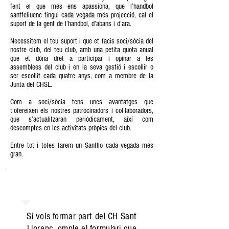
fent el que més ens apassiona, que l’handbol
santfeliuenc tingui cada vegada més projecció, cal el
suport de la gent de l’handbol, d’abans i d’ara.
Necessitem el teu suport i que et facis soci/sòcia del
nostre club, del teu club, amb una petita quota anual
que et dóna dret a participar i opinar a les
assemblees del club i en la seva gestió i escollir o
ser escollit cada quatre anys, com a membre de la
Junta del CHSL.
Com a soci/sòcia tens unes avantatges que
t’ofereixen els nostres patrocinadors i col·laboradors,
que s’actualitzaran periòdicament, així com
descomptes en les activitats pròpies del club.
Entre tot i totes farem un Santllo cada vegada més
gran.
COST ADULTS: 40€/ ANY
COST MENORS: 10€/ ANY
Si vols formar part del CH Sant
Llorenç, omple el formulari que