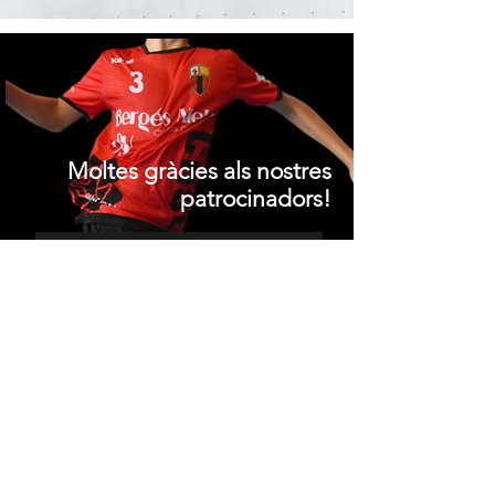
Moltes gràcies als nostres
patrocinadors!