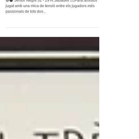
Sènior Negre vs. H.Sabadell
🔴⚫️ Sènior Negre 32 - 29 H.Sabadell 👉🏽Partit amistós
jugat amb una mica de tensió entre els jugadors més
passionals de tots dos...