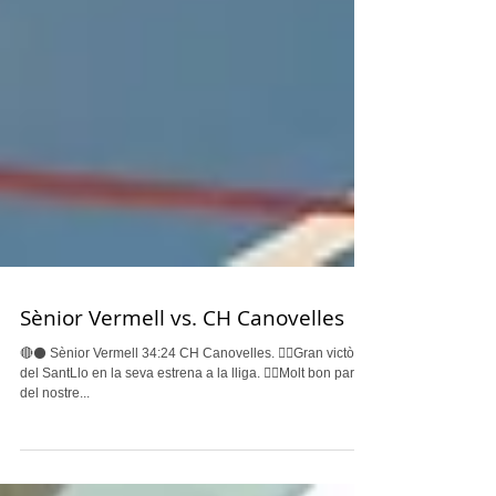
Sènior Vermell vs. CH Canovelles
🔴⚫️ Sènior Vermell 34:24 CH Canovelles. 👉🏽Gran victòria
del SantLlo en la seva estrena a la lliga. 👉🏽Molt bon partit
del nostre...