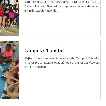
🔴⚫TORNEIG TOLEDO HANDBALL CUP 2023 Del 27/06 a
l'1/07 👉🏽Més de 50 jugadors i jugadores de les categories
infantils, cadets i juvenils...
Campus d'handbol
🔴⚫Ahir van començar les activitats del Campus d'Handbol,
amb les presentacions obligatòries del primer dia. 😎Avui, la
primera excursió...