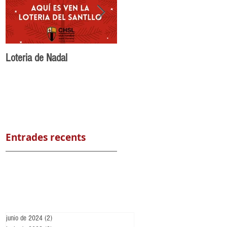
Loteria de Nadal
Benvingut Maikel Nuñez al
CH Sant Llorenç
Entrades recents
junio de 2024
(2)
2 entradas