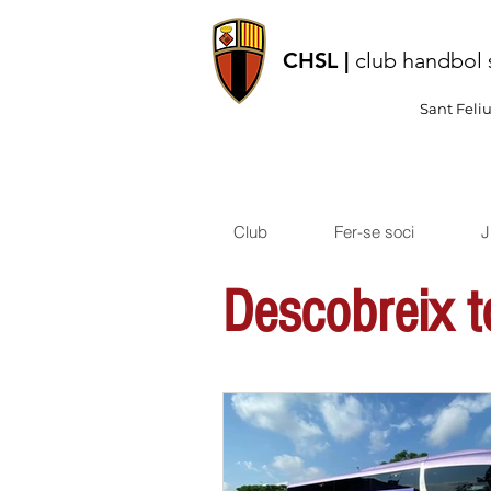
CHSL |
club handbol 
Sant Feli
Club
Fer-se soci
J
Descobreix to