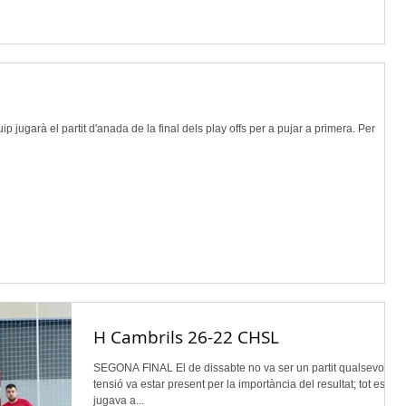
 jugarà el partit d'anada de la final dels play offs per a pujar a primera. Per
H Cambrils 26-22 CHSL
SEGONA FINAL El de dissabte no va ser un partit qualsevol, la
tensió va estar present per la importància del resultat; tot es
jugava a...