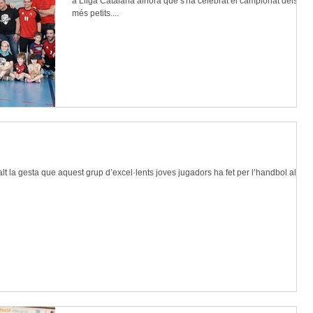
a Lliga Catalana alhora que s'ha celebrat el campionat dels
més petits....
t la gesta que aquest grup d’excel·lents joves jugadors ha fet per l’handbol al