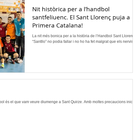
Nit històrica per a l’handbol
santfeliuenc. El Sant Llorenç puja a
Primera Catalana!
La nit més bonica per a la història de l’Handbol Sant Llorenç. El
“Santllo” no podia fallar i no ho ha fet malgrat que els nervis,...
dbol és el que vam veure diumenge a Sant Quirze. Amb moltes precaucions inicials