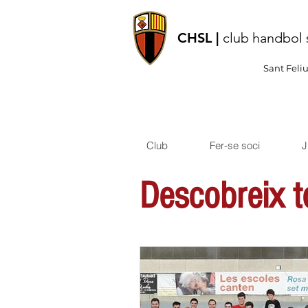
CHSL |
club handbol 
Sant Feli
Club
Fer-se soci
J
Descobreix to