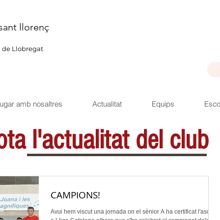
sant llorenç
u de Llobregat
ugar amb nosaltres
Actualitat
Equips
Esco
ta l'actualitat del club
CAMPIONS!
Avui hem viscut una jornada on el sènior A ha certificat l'ascens