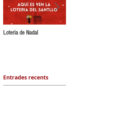
Loteria de Nadal
Benvingut Maikel Nuñez al
CH Sant Llorenç
Entrades recents