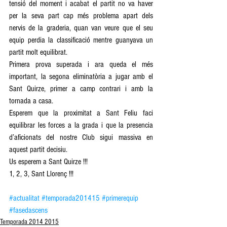
tensió del moment i acabat el partit no va haver 
per la seva part cap més problema apart dels 
nervis de la graderia, quan van veure que el seu 
equip perdia la classificació mentre guanyava un 
partit molt equilibrat. 
Primera prova superada i ara queda el més 
important, la segona eliminatòria a jugar amb el 
Sant Quirze, primer a camp contrari i amb la 
tornada a casa. 
Esperem que la proximitat a Sant Feliu faci 
equilibrar les forces a la grada i que la presencia 
d’aficionats del nostre Club sigui massiva en 
aquest partit decisiu. 
Us esperem a Sant Quirze !!!  
1, 2, 3, Sant Llorenç !!!   
#actualitat
#temporada201415
#primerequip
#fasedascens
Temporada 2014 2015