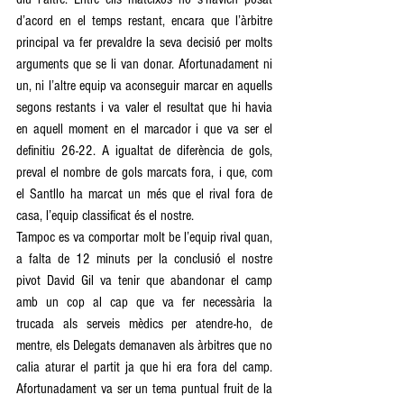
d’acord en el temps restant, encara que l’àrbitre 
principal va fer prevaldre la seva decisió per molts 
arguments que se li van donar. Afortunadament ni 
un, ni l’altre equip va aconseguir marcar en aquells 
segons restants i va valer el resultat que hi havia 
en aquell moment en el marcador i que va ser el 
definitiu 26-22. A igualtat de diferència de gols, 
preval el nombre de gols marcats fora, i que, com 
el Santllo ha marcat un més que el rival fora de 
casa, l’equip classificat és el nostre. 
Tampoc es va comportar molt be l’equip rival quan, 
a falta de 12 minuts per la conclusió el nostre 
pivot David Gil va tenir que abandonar el camp 
amb un cop al cap que va fer necessària la 
trucada als serveis mèdics per atendre-ho, de 
mentre, els Delegats demanaven als àrbitres que no 
calia aturar el partit ja que hi era fora del camp. 
Afortunadament va ser un tema puntual fruit de la 