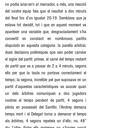
no podia anar-se’n al marcador, a més, una reacció 
del nostre equip feia que el resultat a dos minuts 
del final fos d’un igualat 20-19. Semblava que ja 
estava tot decidit, tot i que en aquest moment va 
aparèixer una variable que, desgraciadament s’ha 
convertit en constant en nombrosos partits 
disputats en aquesta categoria: la parella arbitral, 
dues decisions polèmiques que van poder canviar 
el signe del partit: primer, el canvi del temps restant 
de partit que va a passar de 2 a 4 minuts, segons 
ells per que la taula no portava correctament el 
temps; la segona, increïble pel que suposava en un 
partit d’aquestes característiques va succeir quan 
un dels àrbitres comuniquen a dos jugadors 
nostres el temps pendent de partit, 4 segons i 
pilota en possessió del Santllo; l’Andrey demana 
temps mort i el Delegat torna a demanar el temps 
als àrbitres, 4 segons repeteix un d’ells; no, 48” 
diu l’altre. Entre ells mateixos no s’havien posat 