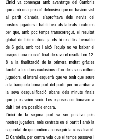
L’inici va començar amb avantatge del Cambrils 
que amb una pressió defensiva que no havíem vist 
al partit d’anada, s’aprofitava dels nervis del 
nostres jugadors i habilitava als laterals i extrems 
per que, amb poc temps transcorregut, el resultat 
global de l’eliminatòria ja els hi resultés favorable 
de 6 gols, amb tot i això l’equip no va baixar el 
braços i una reacció final deixava el resultat en 12-
8 a la finalització de la primera meitat gràcies 
també a les dues exclusions d’un dels seus millors 
jugadors, el lateral esquerrà que va tenir que seure 
a la banqueta bona part del partit per no arribar a 
la seva desqualificació abans dels minuts finals 
que ja es veien venir. Les espases continuaven a 
dalt i tot era possible encara. 
L’inici de la segona part va ser positiva pels 
nostres jugadors, més centrats en el partit i amb la 
seguretat de que podien aconseguir la classificació. 
El Cambrils, per contra veia que el temps passava i 