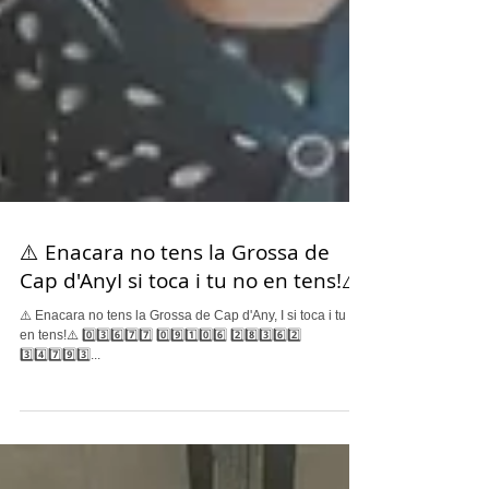
⚠️ Enacara no tens la Grossa de
Cap d'AnyI si toca i tu no en tens!⚠️
⚠️ Enacara no tens la Grossa de Cap d'Any, I si toca i tu no
en tens!⚠️ 0️⃣3️⃣6️⃣7️⃣7️⃣ 0️⃣9️⃣1️⃣0️⃣6️⃣ 2️⃣8️⃣3️⃣6️⃣2️⃣
3️⃣4️⃣7️⃣9️⃣3️⃣...