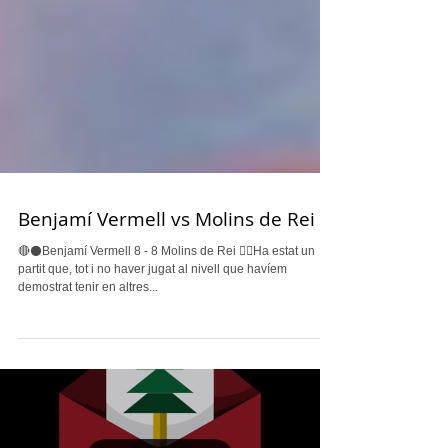
Benjamí Vermell vs Molins de Rei
🔴⚫️Benjamí Vermell 8 - 8 Molins de Rei 👉🏽Ha estat un
partit que, tot i no haver jugat al nivell que havíem
demostrat tenir en altres...