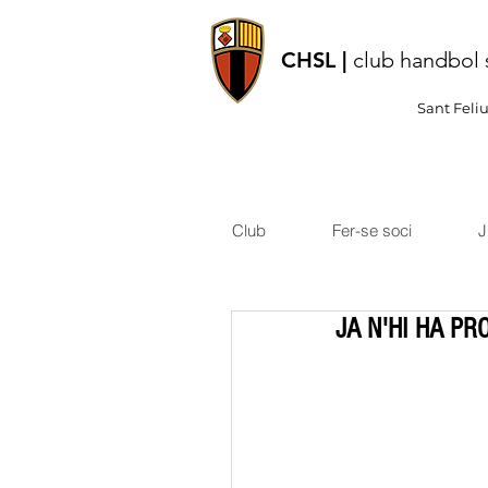
CHSL |
club handbol 
Sant Feli
Club
Fer-se soci
J
JA N'HI HA PR