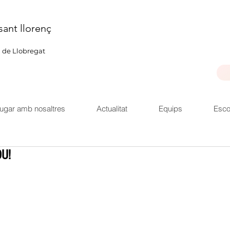
sant llorenç
u de Llobregat
ugar amb nosaltres
Actualitat
Equips
Esco
OU!