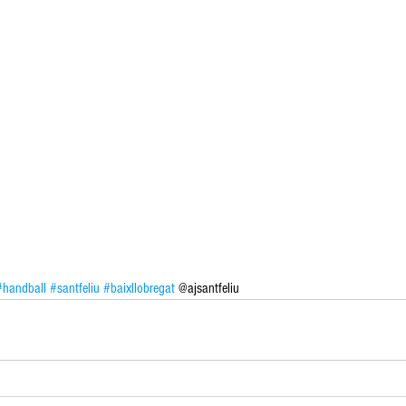
#handball
#santfeliu
#baixllobregat
 @ajsantfeliu