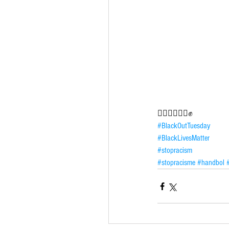
✊🏿✊🏻✊🏽✊
#BlackOutTuesday
#BlackLivesMatter
#stopracism
#stopracisme
#handbol