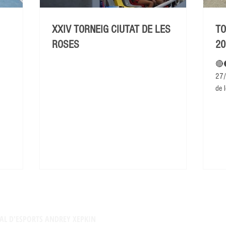
XXIV TORNEIG CIUTAT DE LES
TO
ROSES
20
🔴
27/
de l
AL D'ESPORTS ANDREY XEPKIN