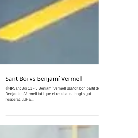
Sant Boi vs Benjamí Vermell
🔴⚫️Sant Boi 11 - 5 Benjamí Vermell 👉🏽Molt bon partit dels
Benjamins Vermell tot i que el resultat no hagi sigut
l'esperat. 👉🏽Ha...