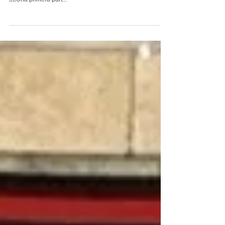
Granollers
🔴⚫️Special Clysa 7 - 28 BM Màgics Granollers 👉🏽Segon
partit de la copa contra un gran rival com és el Granollers.
👉🏽Una primera part...