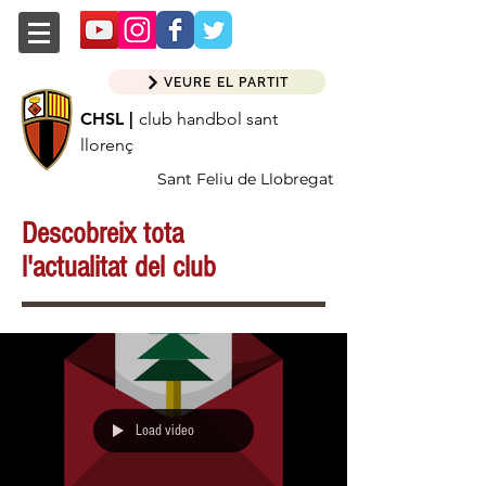
VEURE EL PARTIT
CHSL |
club handbol sant
llorenç
Sant Feliu de Llobregat
Descobreix tota
l'actualitat del club
Load video