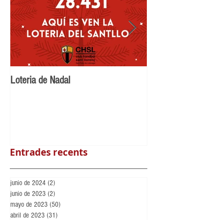
Loteria de Nadal
Benvingut Maikel N
Llorenç
Entrades recents
junio de 2024
(2)
2 entradas
junio de 2023
(2)
2 entradas
mayo de 2023
(50)
50 entradas
abril de 2023
(31)
31 entradas