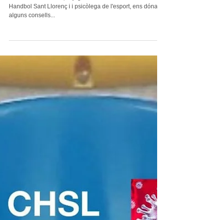
L'HANDBOL CONFINAT
Irene García Durban, exjugadora i entrenadora del Club
Handbol Sant Llorenç i i psicòlega de l'esport, ens dóna
alguns consells...