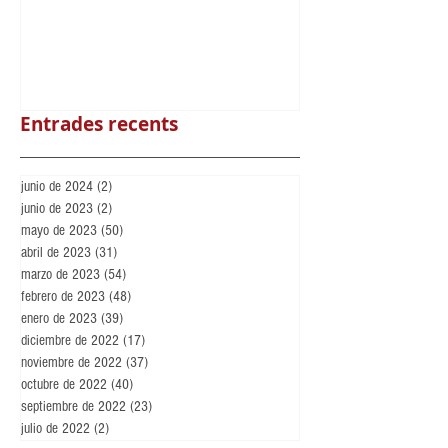
Loteria de Nadal
Benvingut Maikel N
Llorenç
Entrades recents
junio de 2024
(2)
2 entradas
junio de 2023
(2)
2 entradas
mayo de 2023
(50)
50 entradas
abril de 2023
(31)
31 entradas
marzo de 2023
(54)
54 entradas
febrero de 2023
(48)
48 entradas
enero de 2023
(39)
39 entradas
diciembre de 2022
(17)
17 entradas
noviembre de 2022
(37)
37 entradas