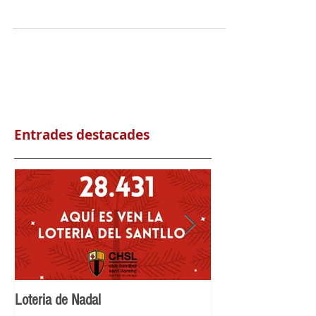
#QUEDATACASA
EL PRÒXIM PARTIT, ÉS VITAL. Aquest partit el juguem
torhom i hem de jugar bé per guanyar-lo💪🏆 Està a les
nostres mans aturar al rival...
Entrades destacades