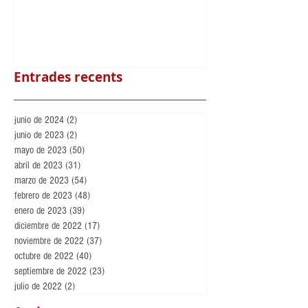
Loteria de Nadal
Benvingut Maikel N
Llorenç
Entrades recents
junio de 2024
(2)
2 entradas
junio de 2023
(2)
2 entradas
mayo de 2023
(50)
50 entradas
abril de 2023
(31)
31 entradas
marzo de 2023
(54)
54 entradas
febrero de 2023
(48)
48 entradas
enero de 2023
(39)
39 entradas
diciembre de 2022
(17)
17 entradas
noviembre de 2022
(37)
37 entradas
octubre de 2022
(40)
40 entradas
septiembre de 2022
(23)
23 entradas