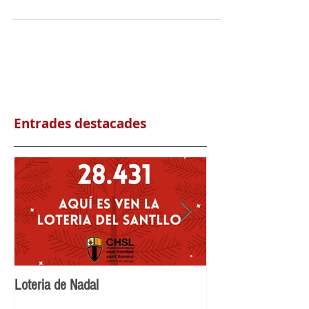
#roses🌹⚘ a La Fira 🛋🎡 al...
Entrades destacades