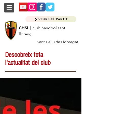
VEURE EL PARTIT
CHSL |
club handbol sant
llorenç
Sant Feliu de Llobregat
Descobreix tota
l'actualitat del club