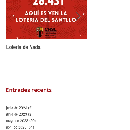
Loteria de Nadal
Benvingut Maikel N
Llorenç
Entrades recents
junio de 2024
(2)
2 entradas
junio de 2023
(2)
2 entradas
mayo de 2023
(50)
50 entradas
abril de 2023
(31)
31 entradas