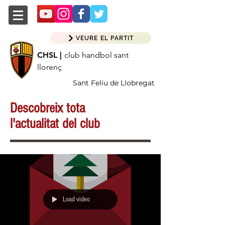
VEURE EL PARTIT
CHSL |
club handbol sant
llorenç
Sant Feliu de Llobregat
Descobreix tota
l'actualitat del club
Load video