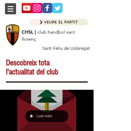
VEURE EL PARTIT
CHSL |
club handbol sant
llorenç
Sant Feliu de Llobregat
Descobreix tota
l'actualitat del club
Load video