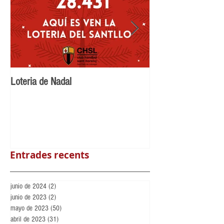
Loteria de Nadal
Benvingut Maikel N
Llorenç
Entrades recents
junio de 2024
(2)
2 entradas
junio de 2023
(2)
2 entradas
mayo de 2023
(50)
50 entradas
abril de 2023
(31)
31 entradas