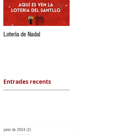
Loteria de Nadal
Benvingut Maikel Nuñez al
CH Sant Llorenç
Entrades recents
junio de 2024
(2)
2 entradas