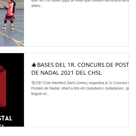
que, tot i no haver jugat al nivell que havíem demostrat tenir en
altres...
🎄BASES DEL 1R. CONCURS DE POSTAL
DE NADAL 2021 DEL CHSL
🎅🏻El Club Handbol Sant Llorenç organitza el 1r Concurs de
Postals de Nadal, obert a tots els ciutadans i ciutadanes , que
tinguin el...