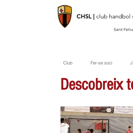
CHSL |
club handbol 
Sant Feli
Club
Fer-se soci
J
Descobreix to