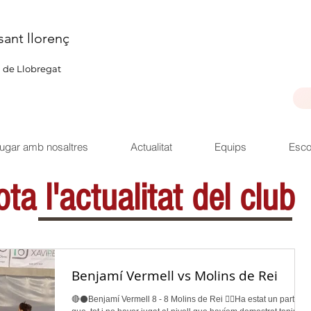
sant llorenç
u de Llobregat
ugar amb nosaltres
Actualitat
Equips
Esco
ta l'actualitat del club
Benjamí Vermell vs Molins de Rei
🔴⚫️Benjamí Vermell 8 - 8 Molins de Rei 👉🏽Ha estat un partit