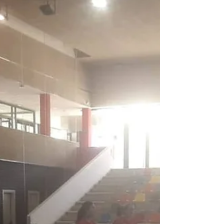
Victòria de prestigi
29 BM Granollers C 34 Cadet A Partit molt lluitat amb un
rival que ha plantejat una defensa molt asfixiant. Però una
gran actitud i...