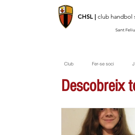
CHSL |
club handbol 
Sant Feli
Club
Fer-se soci
J
Descobreix to