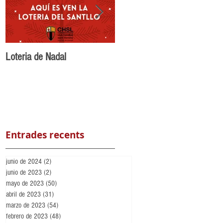
Loteria de Nadal
Benvingut Maikel Nuñez al
CH Sant Llorenç
Entrades recents
junio de 2024
(2)
2 entradas
junio de 2023
(2)
2 entradas
mayo de 2023
(50)
50 entradas
abril de 2023
(31)
31 entradas
marzo de 2023
(54)
54 entradas
febrero de 2023
(48)
48 entradas