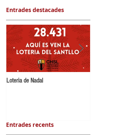
Entrades destacades
Loteria de Nadal
Benvingut Maikel N
Llorenç