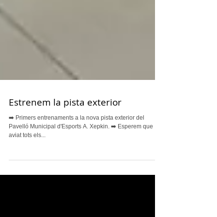
Estrenem la pista exterior
➡️ Primers entrenaments a la nova pista exterior del
Pavelló Municipal d'Esports A. Xepkin. ➡️ Esperem que
aviat tots els...