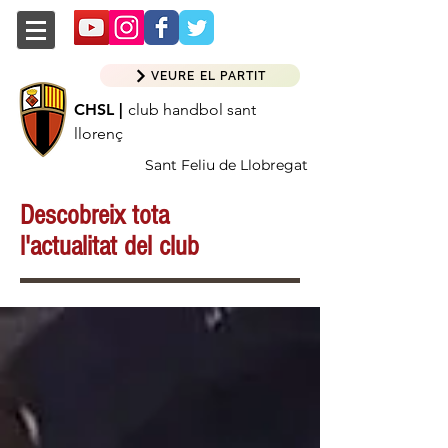
VEURE EL PARTIT
CHSL |
club handbol sant
llorenç
Sant Feliu de Llobregat
Descobreix tota
l'actualitat del club