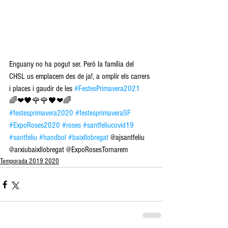
Enguany no ha pogut ser. Però la família del  
CHSL us emplacem des de ja!, a omplir els carrers 
i places i gaudir de les 
#FestesPrimavera2021
🌈❤🖤🌹🌹🖤❤🌈
#festesprimavera2020
#festesprimaveraSF
#ExpoRoses2020
#roses
#santfeliucovid19
#santfeliu
#handbol
#baixllobregat
 @ajsantfeliu 
@arxiubaixllobregat @ExpoRosesTornarem
Temporada 2019 2020