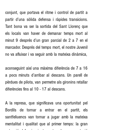
conjunt, que portava el ritme i control de partit a 
partir d’una sòlida defensa i ràpides transicions. 
Tant bona va ser la sortida del Sant Llorenç que 
els locals van haver de demanar temps mort al 
minut 9 després d’un gran parcial de 2 a 7 en el 
marcador. Després del temps mort, el nostre Juvenil 
no va afluixar i va seguir amb la mateixa dinàmica,
aconseguint així una màxima diferència de 7 a 16 
a pocs minuts d’arribar al descans. Un parell de 
pèrdues de pilota, van permetre als gironins retallar 
diferències fins al 10 - 17 al descans.
A la represa, que significava una oportunitat pel 
Bordils de tornar a entrar en el partit, els 
santfeliuencs van tornar a jugar amb la mateixa 
mentalitat i qualitat que al primer temps: la gran 