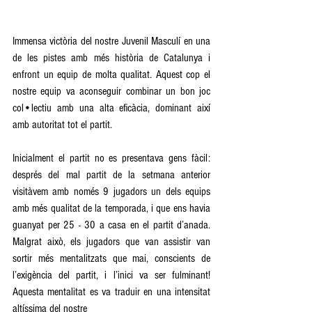
Immensa victòria del nostre Juvenil Masculí en una 
de les pistes amb més història de Catalunya i 
enfront un equip de molta qualitat. Aquest cop el 
nostre equip va aconseguir combinar un bon joc 
col•lectiu amb una alta eficàcia, dominant així 
amb autoritat tot el partit.
Inicialment el partit no es presentava gens fàcil: 
després del mal partit de la setmana anterior 
visitàvem amb només 9 jugadors un dels equips 
amb més qualitat de la temporada, i que ens havia 
guanyat per 25 - 30 a casa en el partit d’anada. 
Malgrat això, els jugadors que van assistir van 
sortir més mentalitzats que mai, conscients de 
l’exigència del partit, i l’inici va ser fulminant! 
Aquesta mentalitat es va traduir en una intensitat 
altíssima del nostre