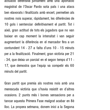
actuació defensiva juntament amb una aportació 
magistral de l’Oscar Pardo sota pals i una atacs 
ben elavorats i finalitzats amb encert, permetien als 
nostres nois superar, ràpidament, les diferències de 
10 gols i sentenciar definitivament el partit. Tot i 
això, gran actitud de tots els jugadors que no van 
baixar en cap moment la intensitat i van seguir 
augmentant la diferència en el marcador fins a un 
contundent 14 - 27 a falta d’uns 10 - 15 minuts 
per a la finalització. Finalment, gran victòria per 21 
- 34, que deixa un parcial en el segon temps d’11 - 
17, que demostra que l’equip va competir els 60 
minuts del partit.
Gran partit que premia als nostres nois amb una 
merescuda victòria que s’havia resistit en d’altres 
ocasions. 2 punts més i bones sensacions per a 
tancar aquesta Primera Fase malgrat acabar en 8è 
lloc. La propera setmana, donem inici a la Segona 