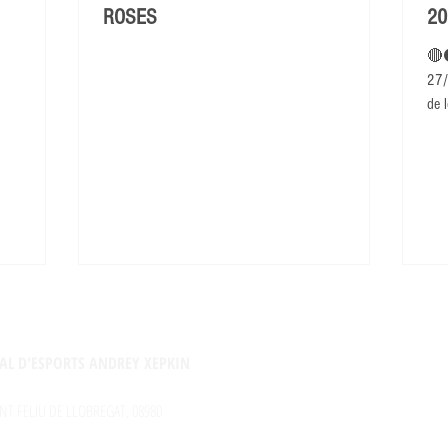
ROSES
20
🔴
27/
de l
AL D'ESPORTS ANDREY XEPKIN
NT FELIU DE LLOBREGAT, 08980