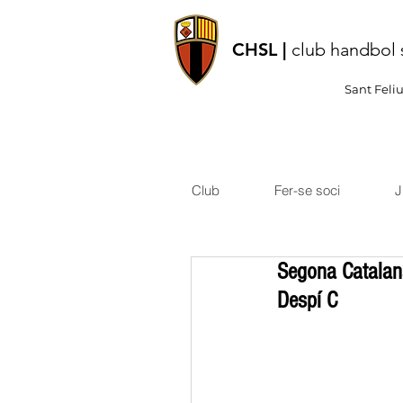
CHSL |
club handbol 
Sant Feli
Club
Fer-se soci
J
Segona Catalana
Despí C