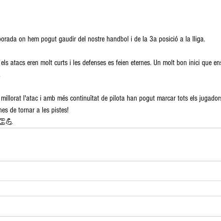
porada on hem pogut gaudir del nostre handbol i de la 3a posició a la lliga.
 els atacs eren molt curts i les defenses es feien eternes. Un molt bon inici que e
.
illorat l'atac i amb més continuïtat de pilota han pogut marcar tots els jugadors
s de tornar a les pistes!
⚫👏💪