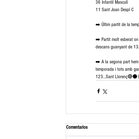
36 Infantil Masculí
11 Sant Joan Despí C
➡️ Últim partit de la tem
➡️ Partit molt esberat on
descans guanyant de 13
➡️ A la segona part hem m
temporada i tots amb gane
123...Sant Llorenç🔴
Comentarios