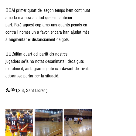
👉🏽Al primer quart del segon temps hem continuat 
amb la mateixa actitud que en l'anterior 
part. Però aquest cop amb uns quants penals en 
contra i només un a favor, encara han ajudat més 
a augmentar el distanciament de gols.
👉🏽L'últim quart del partit els nostres 
jugadors se'ls ha notat desanimats i decaiguts 
moralment, amb gran impotència davant del rival, 
deixant-se portar per la situació.
💪🏽1,2,3, Sant Llorenç