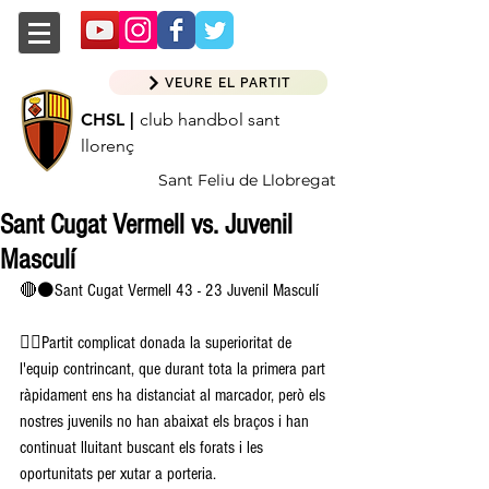
VEURE EL PARTIT
CHSL |
club handbol sant
llorenç
Sant Feliu de Llobregat
Sant Cugat Vermell vs. Juvenil
Masculí
🔴⚫️Sant Cugat Vermell 43 - 23 Juvenil Masculí
👉🏽Partit complicat donada la superioritat de 
l'equip contrincant, que durant tota la primera part 
ràpidament ens ha distanciat al marcador, però els 
nostres juvenils no han abaixat els braços i han 
continuat lluitant buscant els forats i les 
oportunitats per xutar a porteria.