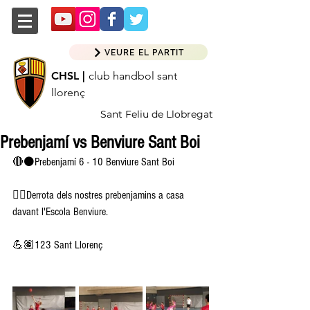
VEURE EL PARTIT
CHSL |
club handbol sant
llorenç
Sant Feliu de Llobregat
Prebenjamí vs Benviure Sant Boi
🔴⚫️Prebenjamí 6 - 10 Benviure Sant Boi 
👉🏽Derrota dels nostres prebenjamins a casa 
davant l'Escola Benviure.
💪🏽123 Sant Llorenç