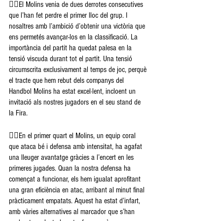
👉🏽El Molins venia de dues derrotes consecutives 
que l’han fet perdre el primer lloc del grup. I 
nosaltres amb l’ambició d’obtenir una victòria que 
ens permetés avançar-los en la classificació. La 
importància del partit ha quedat palesa en la 
tensió viscuda durant tot el partit. Una tensió 
circumscrita exclusivament al temps de joc, perquè 
el tracte que hem rebut dels companys del 
Handbol Molins ha estat excel·lent, incloent un 
invitació als nostres jugadors en el seu stand de 
la Fira.
👉🏽En el primer quart el Molins, un equip coral 
que ataca bé i defensa amb intensitat, ha agafat 
una lleuger avantatge gràcies a l’encert en les 
primeres jugades. Quan la nostra defensa ha 
començat a funcionar, els hem igualat aprofitant 
una gran eficiència en atac, arribant al minut final 
pràcticament empatats. Aquest ha estat d’infart, 
amb vàries alternatives al marcador que s’han 