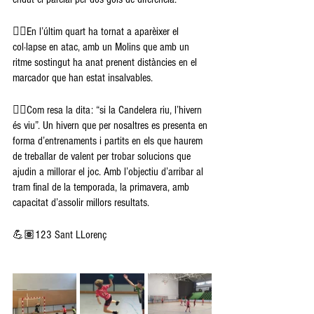
👉🏽En l’últim quart ha tornat a aparèixer el 
col·lapse en atac, amb un Molins que amb un 
ritme sostingut ha anat prenent distàncies en el 
marcador que han estat insalvables.
👉🏽Com resa la dita: “si la Candelera riu, l’hivern 
és viu”. Un hivern que per nosaltres es presenta en 
forma d’entrenaments i partits en els que haurem 
de treballar de valent per trobar solucions que 
ajudin a millorar el joc. Amb l’objectiu d’arribar al 
tram final de la temporada, la primavera, amb 
capacitat d’assolir millors resultats.
💪🏽123 Sant LLorenç