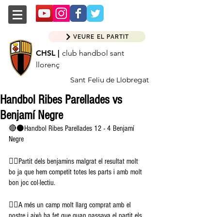
VEURE EL PARTIT
CHSL |
club handbol sant
llorenç
Sant Feliu de Llobregat
Handbol Ribes Parellades vs
Benjamí Negre
🔴⚫️Handbol Ribes Parellades 12 - 4 Benjamí 
Negre
👉🏽Partit dels benjamins malgrat el resultat molt 
bo ja que hem competit totes les parts i amb molt 
bon joc col·lectiu. 
👉🏽A més un camp molt llarg comprat amb el 
nostre i això ha fet que quan passava el partit els 