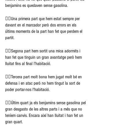
benjamins es quedaven sense gasolina.
👉🏽Una primera part que hem estat sempre per 
davant en el marcador però dos errors en els 
últims moments de la part han fet que perdem el 
partit.
👉🏽Segona part hem sortit una mica adormits i 
han fet que tinguin un gran avantatge però hem 
lluitat fins al final l'habitació.
👉🏽Tercera part molt bona hem jugat molt bé en 
defensa i en atac però no hem tingut la sort de 
poder portar-nos l'habitació.
👉🏽Últim quart ja els benjamins sense gasolina pel 
gran desgasto de les altres parts i a més que no 
teníem canvis. Encara així han lluitat i han fet un 
gran quart.