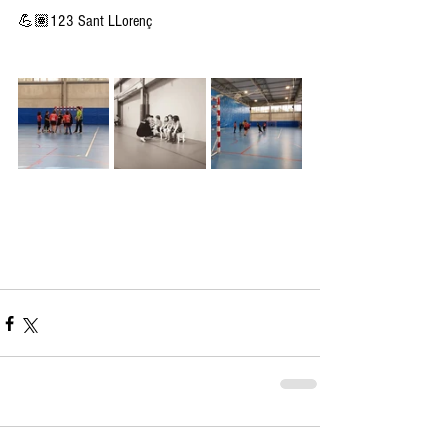
💪🏽123 Sant LLorenç