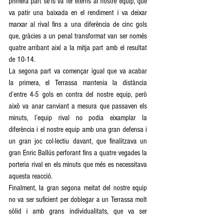
primera part se’ls va fer eterns al nostre equip, que 
va patir una baixada en el rendiment i va deixar 
marxar al rival fins a una diferència de cinc gols 
que, gràcies a un penal transformat van ser només 
quatre arribant així a la mitja part amb el resultat 
de 10-14. 
La segona part va començar igual que va acabar 
la primera, el Terrassa mantenia la distància 
d’entre 4-5 gols en contra del nostre equip, però 
això va anar canviant a mesura que passaven els 
minuts, l’equip rival no podia eixamplar la 
diferència i el nostre equip amb una gran defensa i 
un gran joc col·lectiu davant, que finalitzava un 
gran Enric Ballús perforant fins a quatre vegades la 
porteria rival en els minuts que més es necessitava 
aquesta reacció. 
Finalment, la gran segona meitat del nostre equip 
no va ser suficient per doblegar a un Terrassa molt 
sòlid i amb grans individualitats, que va ser 