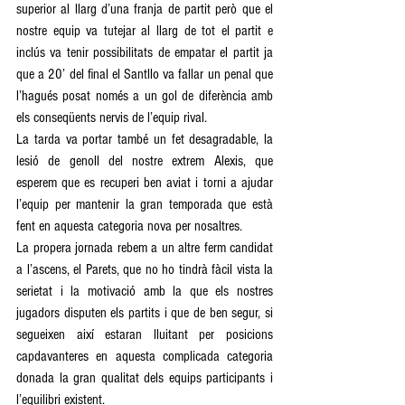
superior al llarg d’una franja de partit però que el 
nostre equip va tutejar al llarg de tot el partit e 
inclús va tenir possibilitats de empatar el partit ja 
que a 20’ del final el Santllo va fallar un penal que 
l’hagués posat només a un gol de diferència amb 
els conseqüents nervis de l’equip rival. 
La tarda va portar també un fet desagradable, la 
lesió de genoll del nostre extrem Alexis, que 
esperem que es recuperi ben aviat i torni a ajudar 
l’equip per mantenir la gran temporada que està 
fent en aquesta categoria nova per nosaltres. 
La propera jornada rebem a un altre ferm candidat 
a l’ascens, el Parets, que no ho tindrà fàcil vista la 
serietat i la motivació amb la que els nostres 
jugadors disputen els partits i que de ben segur, si 
segueixen així estaran lluitant per posicions 
capdavanteres en aquesta complicada categoria 
donada la gran qualitat dels equips participants i 
l’equilibri existent.