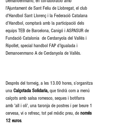
Demanoenmano, en col·laboració amb 
l'Ajuntament de Sant Feliu de Llobregat, el club 
d'Handbol Sant Llorenç i la Federació Catalana 
d’Handbol, comptarà amb la participació dels 
equips TEB de Barcelona, Canigó i ASPASUR de 
Fundació Catalonia  de Cerdanyola del Vallés i 
Ripollet, special handbol FAP d’Igualada i 
Demanoenmano A de Cerdanyola de Vallés. 
Després del torneig, a les 13.00 hores, s’organitza 
una 
Calçotada Solidaria,
 que tindrà com a menú 
calçots amb salsa romesco, seques i botifarra 
amb 'all i oli', una taronja de postres i per beure 1 
cervesa, vi o refresc, tot pel mòdic preu, de 
només 
12 euros
. 