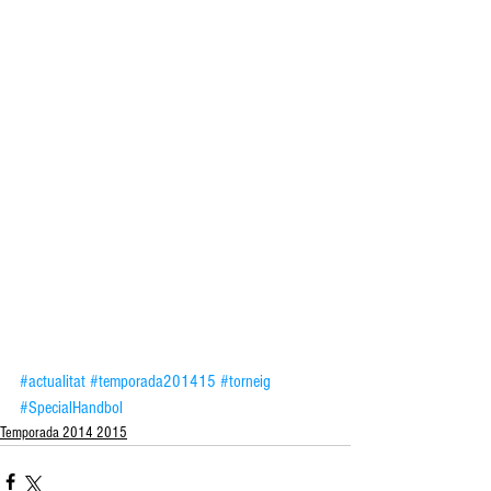
#actualitat
#temporada201415
#torneig
#SpecialHandbol
Temporada 2014 2015