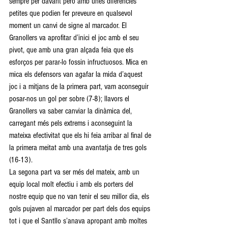
sempre per davant però amb unes diferències 
petites que podien fer preveure en qualsevol 
moment un canvi de signe al marcador. El 
Granollers va aprofitar d’inici el joc amb el seu 
pivot, que amb una gran alçada feia que els 
esforços per parar-lo fossin infructuosos. Mica en 
mica els defensors van agafar la mida d’aquest 
joc i a mitjans de la primera part, vam aconseguir 
posar-nos un gol per sobre (7-8); llavors el 
Granollers va saber canviar la dinàmica del, 
carregant més pels extrems i aconseguint la 
mateixa efectivitat que els hi feia arribar al final de 
la primera meitat amb una avantatja de tres gols 
(16-13).  
La segona part va ser més del mateix, amb un 
equip local molt efectiu i amb els porters del 
nostre equip que no van tenir el seu millor dia, els 
gols pujaven al marcador per part dels dos equips 
tot i que el Santllo s’anava apropant amb moltes 