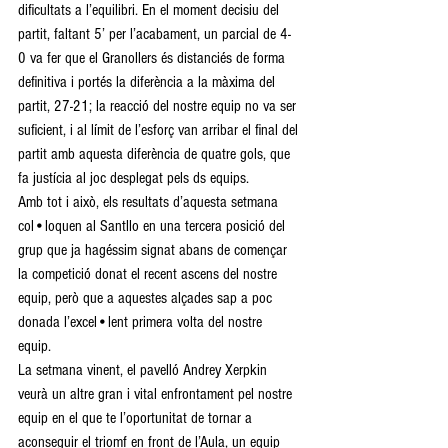
dificultats a l’equilibri. En el moment decisiu del 
partit, faltant 5’ per l’acabament, un parcial de 4-
0 va fer que el Granollers és distanciés de forma 
definitiva i portés la diferència a la màxima del 
partit, 27-21; la reacció del nostre equip no va ser 
suficient, i al límit de l’esforç van arribar el final del 
partit amb aquesta diferència de quatre gols, que 
fa justícia al joc desplegat pels ds equips. 
Amb tot i això, els resultats d’aquesta setmana 
col•loquen al Santllo en una tercera posició del 
grup que ja hagéssim signat abans de començar 
la competició donat el recent ascens del nostre 
equip, però que a aquestes alçades sap a poc 
donada l’excel•lent primera volta del nostre 
equip.  
La setmana vinent, el pavelló Andrey Xerpkin 
veurà un altre gran i vital enfrontament pel nostre 
equip en el que te l’oportunitat de tornar a 
aconseguir el triomf en front de l’Aula, un equip 