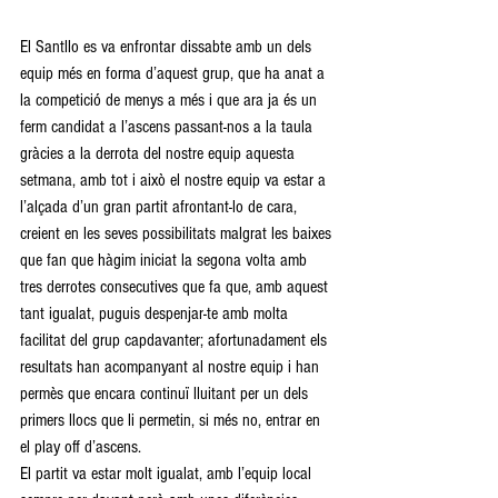
El Santllo es va enfrontar dissabte amb un dels 
equip més en forma d’aquest grup, que ha anat a 
la competició de menys a més i que ara ja és un 
ferm candidat a l’ascens passant-nos a la taula 
gràcies a la derrota del nostre equip aquesta 
setmana, amb tot i això el nostre equip va estar a 
l’alçada d’un gran partit afrontant-lo de cara, 
creient en les seves possibilitats malgrat les baixes 
que fan que hàgim iniciat la segona volta amb 
tres derrotes consecutives que fa que, amb aquest 
tant igualat, puguis despenjar-te amb molta 
facilitat del grup capdavanter; afortunadament els 
resultats han acompanyant al nostre equip i han 
permès que encara continuï lluitant per un dels 
primers llocs que li permetin, si més no, entrar en 
el play off d’ascens. 
El partit va estar molt igualat, amb l’equip local 