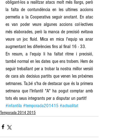
obligant-los a realitzar atacs molt més llargs, però 
la falta de contundència en les ultimes accions 
permetia a la Cooperativa seguir anotant. En atac 
es van poder veure algunes accions col·lectives 
més elaborades, però la manca de precisió evitava 
veure un joc fluid. Mica en mica l'equip va anar 
augmentant les diferències fins al final 16 - 33. 
En resum, a l'equip li ha faltat ritme i precisió, 
també normal en les dates que ens trobem. Hem de 
seguir treballant per a trobar la nostra millor versió 
de cara als decisius partits que venen les pròximes 
setmanes. Ta,bé s'ha de destacar que és la primera 
setmana que l'Infantil "A" ha pogut comptar amb 
tots els seus integrants per a disputar un partit!
#infantila
#temporada201415
#actualitat
Temporada 2014 2015