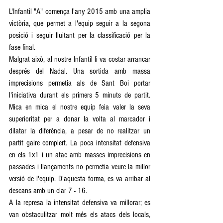
L'Infantil "A" comença l'any 2015 amb una amplia 
victòria, que permet a l'equip seguir a la segona 
posició i seguir lluitant per la classificació per la 
fase final. 
Malgrat això, al nostre Infantil li va costar arrancar 
després del Nadal. Una sortida amb massa 
imprecisions permetia als de Sant Boi portar 
l'iniciativa durant els primers 5 minuts de partit. 
Mica en mica el nostre equip feia valer la seva 
superioritat per a donar la volta al marcador i 
dilatar la diferència, a pesar de no realitzar un 
partit gaire complert. La poca intensitat defensiva 
en els 1x1 i un atac amb masses imprecisions en 
passades i llançaments no permetia veure la millor 
versió de l'equip. D'aquesta forma, es va arribar al 
descans amb un clar 7 - 16. 
A la represa la intensitat defensiva va millorar; es 
van obstaculitzar molt més els atacs dels locals, 