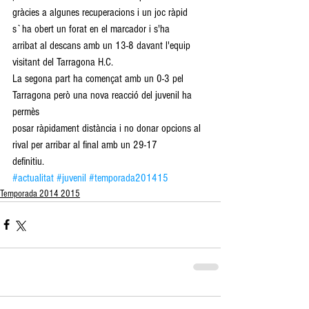
gràcies a algunes recuperacions i un joc ràpid 
s`ha obert un forat en el marcador i s'ha 
arribat al descans amb un 13-8 davant l'equip 
visitant del Tarragona H.C. 
La segona part ha començat amb un 0-3 pel 
Tarragona però una nova reacció del juvenil ha 
permès 
posar ràpidament distància i no donar opcions al 
rival per arribar al final amb un 29-17 
definitiu. 
#actualitat
#juvenil
#temporada201415
Temporada 2014 2015