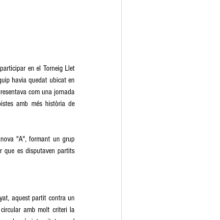
rticipar en el Torneig Llet 
uip havia quedat ubicat en 
 presentava com una jornada 
pistes amb més història de 
anova "A", formant un grup 
r que es disputaven partits 
at, aquest partit contra un 
rcular amb molt criteri la 