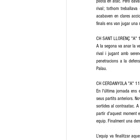
pilota en atac. Però davan
rival; tothom treballava 
acabaven en clares accio
finals ens van jugar una 
CH SANT LLORENÇ "A" 
A la segona va anar la ve
rival i jugant amb seren
penetracions a la defensa
Palau. 
CH CERDANYOLA "A" 11 
En l'última jornada ens 
seus partits anteriors. 
sortides al contraatac. A 
partir d'aquest moment e
equip. Finalment una der
L'equip va finalitzar aq