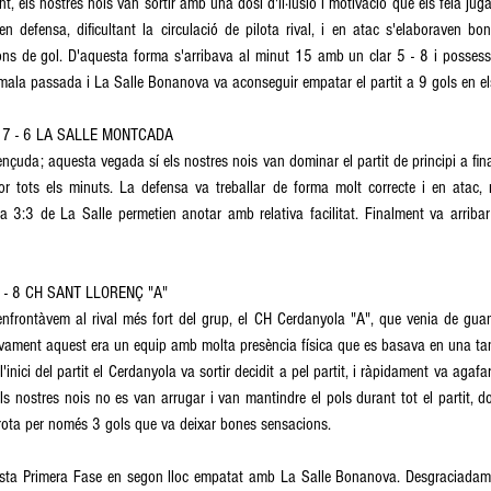
t, els nostres nois van sortir amb una dosi d'il·lusió i motivació que els feia jug
en defensa, dificultant la circulació de pilota rival, i en atac s'elaboraven bon
ns de gol. D'aquesta forma s'arribava al minut 15 amb un clar 5 - 8 i possessió 
mala passada i La Salle Bonanova va aconseguir empatar el partit a 9 gols en els
17 - 6 LA SALLE MONTCADA 
nçuda; aquesta vegada sí els nostres nois van dominar el partit de principi a fina
or tots els minuts. La defensa va treballar de forma molt correcte i en atac, r
 3:3 de La Salle permetien anotar amb relativa facilitat. Finalment va arribar u
- 8 CH SANT LLORENÇ "A" 
enfrontàvem al rival més fort del grup, el CH Cerdanyola "A", que venia de guan
Novament aquest era un equip amb molta presència física que es basava en una tan
l'inici del partit el Cerdanyola va sortir decidit a pel partit, i ràpidament va agafa
ls nostres nois no es van arrugar i van mantindre el pols durant tot el partit, 
rota per només 3 gols que va deixar bones sensacions. 
uesta Primera Fase en segon lloc empatat amb La Salle Bonanova. Desgraciadam