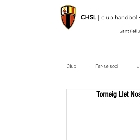
CHSL |
club handbol 
Sant Feli
Club
Fer-se soci
J
Torneig Llet No