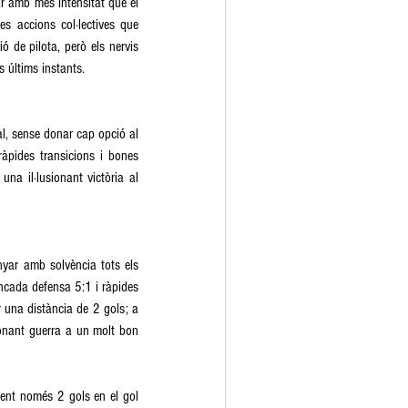
ar amb més intensitat que el 
es accions col·lectives que 
de pilota, però els nervis 
 últims instants. 
l, sense donar cap opció al 
àpides transicions i bones 
na il·lusionant victòria al 
yar amb solvència tots els 
cada defensa 5:1 i ràpides 
r una distància de 2 gols; a 
donant guerra a un molt bon 
ent només 2 gols en el gol 