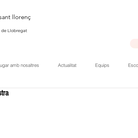
sant llorenç
u de Llobregat
ugar amb nosaltres
Actualitat
Equips
Esco
stra