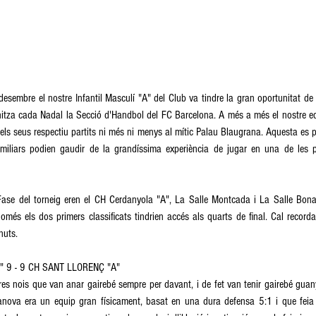
embre el nostre Infantil Masculí "A" del Club va tindre la gran oportunitat de pa
nitza cada Nadal la Secció d'Handbol del FC Barcelona. A més a més el nostre eq
 els seus respectiu partits ni més ni menys al mític Palau Blaugrana. Aquesta es
amiliars podien gaudir de la grandíssima experiència de jugar en una de les 
 Fase del torneig eren el CH Cerdanyola "A", La Salle Montcada i La Salle Bon
més els dos primers classificats tindrien accés als quarts de final. Cal recorda
nuts. 
 9 - 9 CH SANT LLORENÇ "A" 
res nois que van anar gairebé sempre per davant, i de fet van tenir gairebé guany
anova era un equip gran físicament, basat en una dura defensa 5:1 i que feia ci