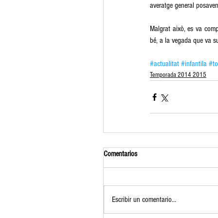
averatge general posaven p
Malgrat això, es va compl
bé, a la vegada que va su
#actualitat
#infantila
#to
Temporada 2014 2015
Comentarios
Escribir un comentario...