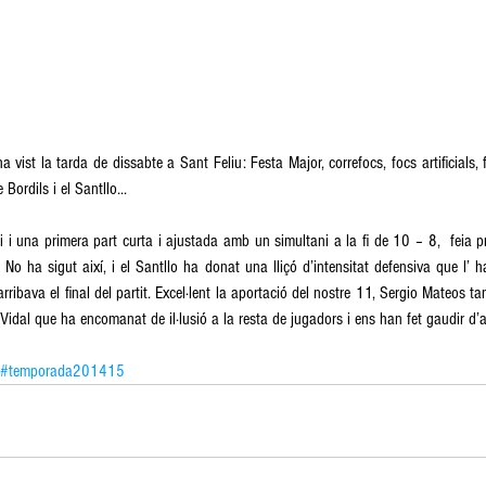
 vist la tarda de dissabte a Sant Feliu: Festa Major, correfocs, focs artificials, 
Bordils i el Santllo... 
ri i una primera part curta i ajustada amb un simultani a la fi de 10 – 8,  feia 
 No ha sigut així, i el Santllo ha donat una lliçó d’intensitat defensiva que l’ h
rribava el final del partit. Excel·lent la aportació del nostre 11, Sergio Mateos t
idal que ha encomanat de il·lusió a la resta de jugadors i ens han fet gaudir d’a
#temporada201415