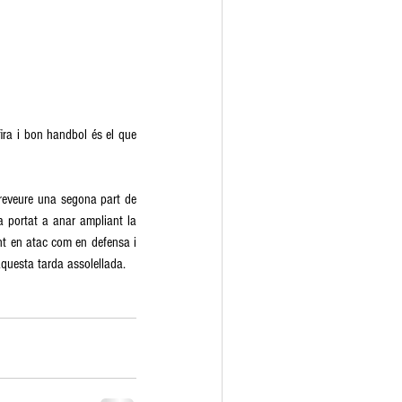
fira i bon handbol és el que 
preveure una segona part de 
a portat a anar ampliant la 
ant en atac com en defensa i 
questa tarda assolellada.  