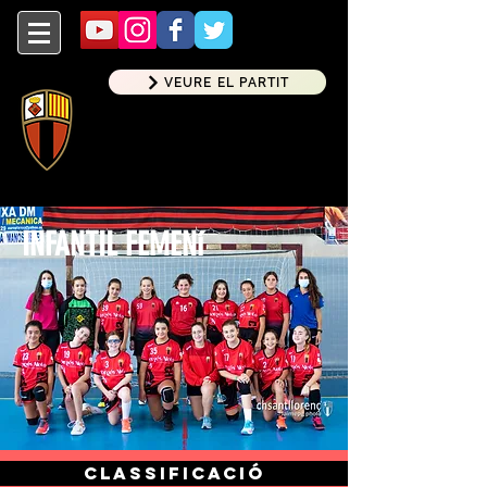
VEURE EL PARTIT
CHSL |
club handbol sant
llorenç
Sant Feliu de Llobregat
INFANTIL FEMENí
Classificació