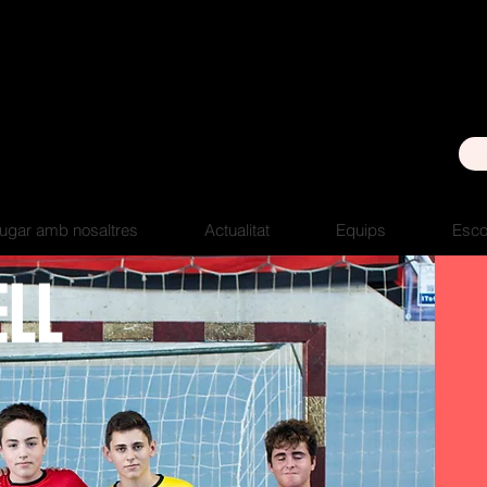
sant llorenç
u de Llobregat
ugar amb nosaltres
Actualitat
Equips
Esco
LL