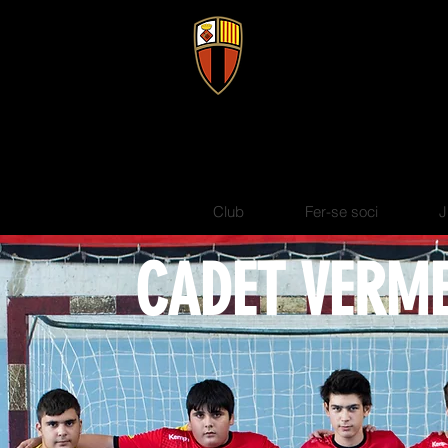
CHSL |
club handbol 
Sant Feli
Club
Fer-se soci
J
CADET VERME