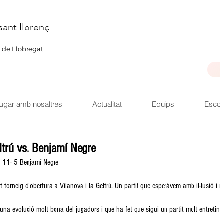
sant llorenç
u de Llobregat
ugar amb nosaltres
Actualitat
Equips
Esco
eltrú vs. Benjamí Negre
ú 11- 5 Benjamí Negre 
t torneig d'obertura a Vilanova i la Geltrú. Un partit que esperàvem amb il·lusió i
t una evolució molt bona del jugadors i que ha fet que sigui un partit molt entreti