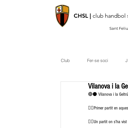
CHSL |
club handbol 
Sant Feli
Club
Fer-se soci
J
Vilanova i la G
🔴⚫️ Vilanova i la Geltr
👉🏽Primer partit en aques
👉🏽Un partit on s'ha vis