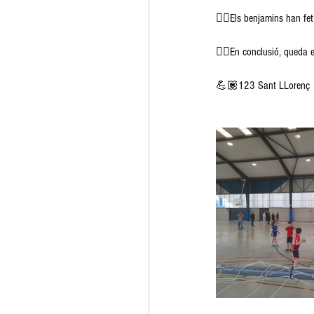
👉🏽Els benjamins han fe
👉🏽En conclusió, queda 
💪🏽123 Sant LLorenç