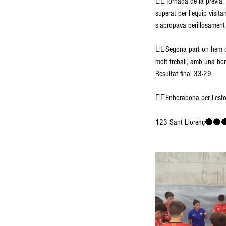
👉🏽Tornada de la prèvia, 
superat per l'equip visit
s'apropava perillosament 
👉🏽Segona part on hem ca
molt treball, amb una bon
Resultat final 33-29.
👉🏽Enhorabona per l'esfor
123 Sant Llorenç🔴⚫