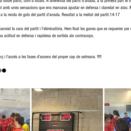
a doble partit, com a locals. A diferència del partit d'anada, a la primera part el 
ant amb unes sensacions que ens mancava ajustar en defensa i claredat en atac. Me
a la renda de gols del partit d'anada. Resultat a la meitat del partit.14-17
nviat la cara del partit i l'eliminatòria. Hem ficat les ganes que es requerien per
a actitud en defensa i rapidesa de sortida als contracops.
ç i l'accés a les fases d'ascens del proper cap de setmana. !!!!!
🔴⚫