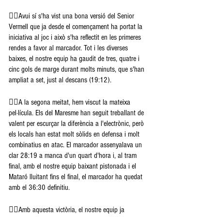
👉🏽Avui sí s'ha vist una bona versió del Senior 
Vermell que ja desde el començament ha portat la 
iniciativa al joc i això s'ha reflectit en les primeres 
rendes a favor al marcador. Tot i les diverses 
baixes, el nostre equip ha gaudit de tres, quatre i 
cinc gols de marge durant molts minuts, que s'han 
ampliat a set, just al descans (19:12).
👉🏽A la segona meitat, hem viscut la mateixa 
pel·lícula. Els del Maresme han seguit treballant de 
valent per escurçar la diferència a l'electrònic, però 
els locals han estat molt sòlids en defensa i molt 
combinatius en atac. El marcador assenyalava un 
clar 28:19 a manca d'un quart d'hora i, al tram 
final, amb el nostre equip baixant pistonada i el 
Mataró lluitant fins el final, el marcador ha quedat 
amb el 36:30 definitiu. 
👉🏽Amb aquesta victòria, el nostre equip ja 