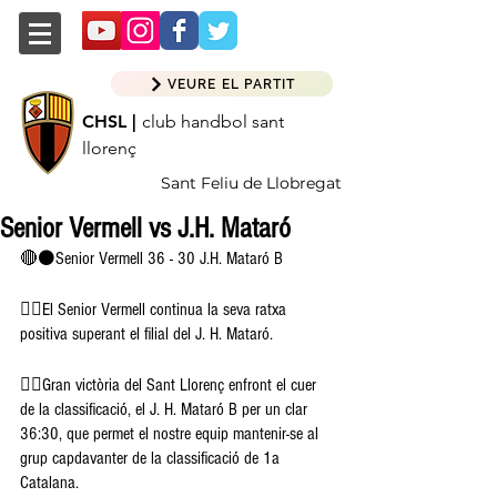
VEURE EL PARTIT
CHSL |
club handbol sant
llorenç
Sant Feliu de Llobregat
Senior Vermell vs J.H. Mataró
🔴⚫️Senior Vermell 36 - 30 J.H. Mataró B
👉🏽El Senior Vermell continua la seva ratxa 
positiva superant el filial del J. H. Mataró.
👉🏽Gran victòria del Sant Llorenç enfront el cuer 
de la classificació, el J. H. Mataró B per un clar 
36:30, que permet el nostre equip mantenir-se al 
grup capdavanter de la classificació de 1a 
Catalana. 