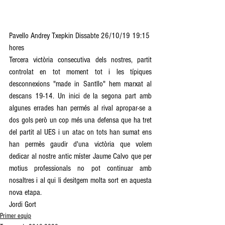
Pavello Andrey Txepkin Dissabte 26/10/19 19:15 
hores
Tercera victòria consecutiva dels nostres, partit 
controlat en tot moment tot i les típiques 
desconnexions "made in Santllo" hem marxat al 
descans 19-14. Un inici de la segona part amb 
algunes errades han permés al rival apropar-se a 
dos gols però un cop més una defensa que ha tret 
del partit al UES i un atac on tots han sumat ens 
han permès gaudir d'una victòria que volem 
dedicar al nostre antic míster Jaume Calvo que per 
motius professionals no pot continuar amb 
nosaltres i al qui li desitgem molta sort en aquesta 
nova etapa.
Jordi Gort
Primer equip