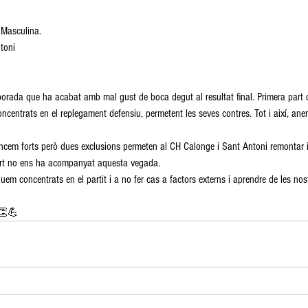
 Masculina.
toni
porada que ha acabat amb mal gust de boca degut al resultat final. Primera part 
ncentrats en el replegament defensiu, permetent les seves contres. Tot i així, a
em forts però dues exclusions permeten al CH Calonge i Sant Antoni remontar i 
 sort no ens ha acompanyat aquesta vegada.
uem concentrats en el partit i a no fer cas a factors externs i aprendre de les no
⚫👏💪