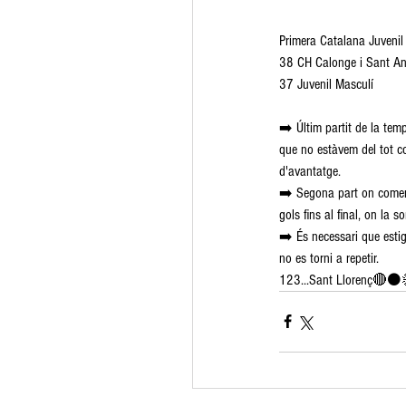
Primera Catalana Juvenil
38 CH Calonge i Sant An
37 Juvenil Masculí
➡️ Últim partit de la tem
que no estàvem del tot co
d'avantatge.
➡️ Segona part on comenc
gols fins al final, on la
➡️ És necessari que estig
no es torni a repetir.
123...Sant Llorenç🔴