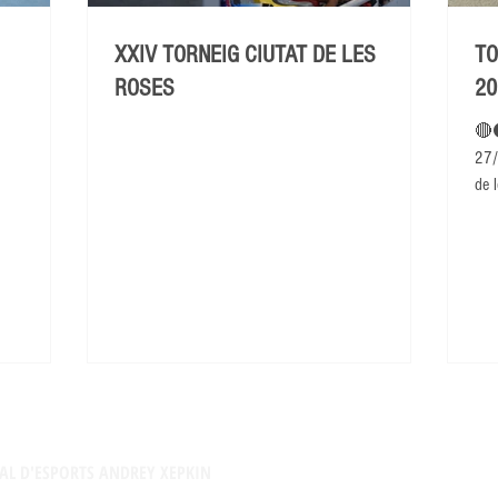
XXIV TORNEIG CIUTAT DE LES
TO
ROSES
20
🔴
27/
de l
AL D'ESPORTS ANDREY XEPKIN