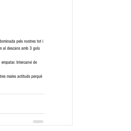
dominada pels nostres tot i 
nem al descans amb 3 gols 
empatar. Intercanvi de 
stres males actituds perquè 