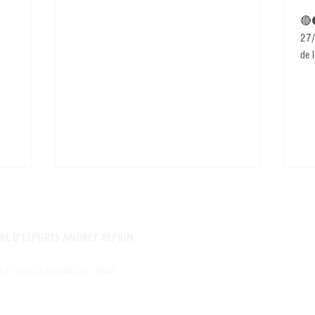
🔴
27/
de l
AL D'ESPORTS ANDREY XEPKIN
NT FELIU DE LLOBREGAT, 08980