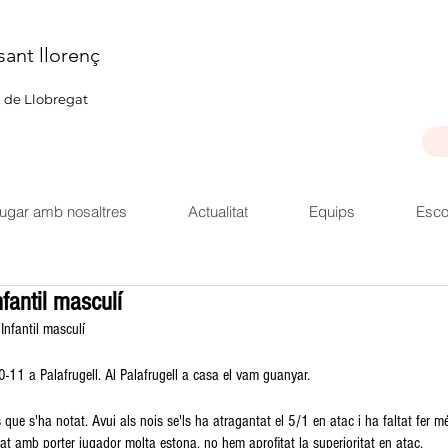
sant llorenç
u de Llobregat
ugar amb nosaltres
Actualitat
Equips
Esco
nfantil masculí
Infantil masculí
-11 a Palafrugell. Al Palafrugell a casa el vam guanyar. 
 que s'ha notat. Avui als nois se'ls ha atragantat el 5/1 en atac i ha faltat fer mé
t amb porter jugador molta estona, no hem aprofitat la superioritat en atac.