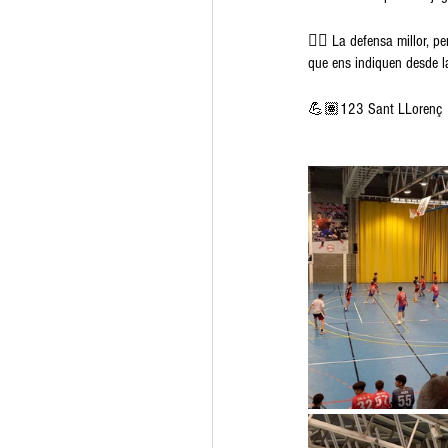
👉🏽 La defensa millor, 
que ens indiquen desde l
💪🏽123 Sant LLorenç