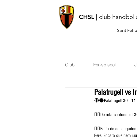
CHSL |
club handbol 
Sant Feli
Club
Fer-se soci
J
Palafrugell vs I
🔴⚫️Palafrugell 30 - 11 
👉🏽Derrota contundent 30
👉🏽Falta de dos jugadors
Pere. Encara que hem juga