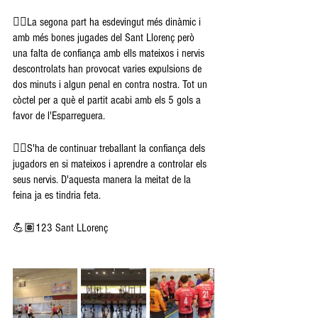
👉🏽La segona part ha esdevingut més dinàmic i 
amb més bones jugades del Sant Llorenç però 
una falta de confiança amb ells mateixos i nervis 
descontrolats han provocat varies expulsions de 
dos minuts i algun penal en contra nostra. Tot un 
còctel per a què el partit acabi amb els 5 gols a 
favor de l'Esparreguera.
👉🏽S'ha de continuar treballant la confiança dels 
jugadors en si mateixos i aprendre a controlar els 
seus nervis. D'aquesta manera la meitat de la 
feina ja es tindria feta.
💪🏽123 Sant LLorenç