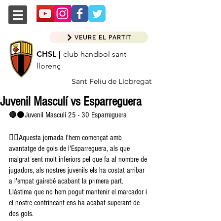
VEURE EL PARTIT
CHSL |
club handbol sant
llorenç
Sant Feliu de Llobregat
Juvenil Masculí vs Esparreguera
🔴⚫️Juvenil Masculí 25 - 30 Esparreguera
👉🏽Aquesta jornada l'hem començat amb 
avantatge de gols de l'Esparreguera, als que 
malgrat sent molt inferiors pel que fa al nombre de 
jugadors, als nostres juvenils els ha costat arribar 
a l'empat gairebé acabant la primera part. 
Llàstima que no hem pogut mantenir el marcador i 
el nostre contrincant ens ha acabat superant de 
dos gols.