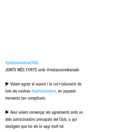
#patrocinadorsCHSL
JUNTS MÉS FORTS amb @restaurantekaiseki
▶️ Volem agrair el suport i la col•laboració de 
tots els nostres 
#patrocinadors
, en aquests 
moments tan complicats.
▶️ Avui volem començar els agraïments amb un 
dels patrocinadors principals del Club, a qui 
desitgem que tot els hi vagi molt bé.