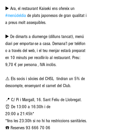
▶️ Ara, el restaurant Kaiseki ens ofereix un 
#menúdeldia
 de plats japonesos de gran qualitat i 
a preus molt assequibles.
▶️ De dimarts a diumenge (dilluns tancat), menú 
diari per emportar-se a casa. Demana'l per telèfon 
o a través del web, i el teu menjar estarà preparat 
en 10 minuts per recollir-lo al restaurant. Preu: 
9,70 € per persona , IVA inclòs.
⚠️ Els socis i sòcies del CHSL  tindran un 5% de 
descompte, ensenyant el carnet del Club.
📍 C/ Pi i Margall, 16. Sant Feliu de Llobregat.
⏰ De 13:00 a 16:30h i de 
20:00 a 21:45h*
*fins les 23:30h si no hi ha restriccions sanitàries.
☎️ Reserves 93 666 70 06