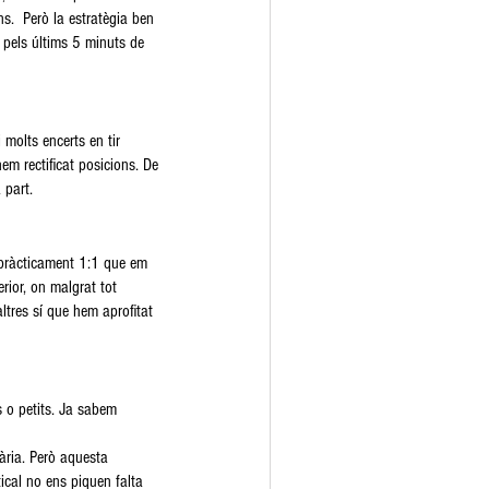
ns.  Però la estratègia ben 
 pels últims 5 minuts de 
molts encerts en tir 
em rectificat posicions. De 
 part.
 pràcticament 1:1 que em 
rior, on malgrat tot 
ltres sí que hem aprofitat 
s o petits. Ja sabem 
rària. Però aquesta 
tical no ens piquen falta 