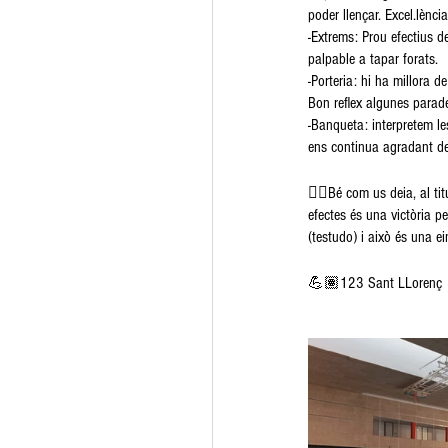
poder llençar. Excel.lènc
-Extrems: Prou efectius d
palpable a tapar forats.
-Porteria: hi ha millora d
Bon reflex algunes parades
-Banqueta: interpretem le
ens continua agradant deb
👉🏽Bé com us deia, al ti
efectes és una victòria
(testudo) i això és una e
💪🏽123 Sant LLorenç