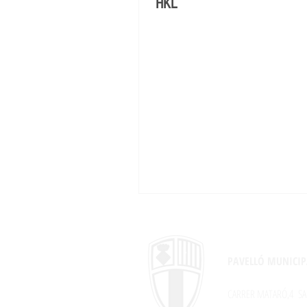
HKL
PAVELLÓ MUNICIP
CARRER MATARÓ,4
SA