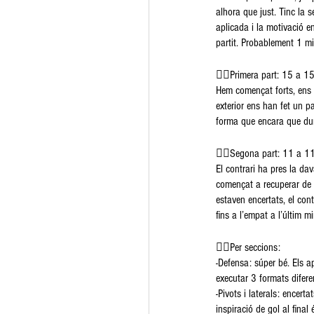
alhora que just. Tinc la s
aplicada i la motivació e
partit. Probablement 1 mi
👉🏽Primera part: 15 a 1
Hem començat forts, ens 
exterior ens han fet un p
forma que encara que dur
👉🏽Segona part: 11 a 11 
El contrari ha pres la d
començat a recuperar de no
estaven encertats, el con
fins a l’empat a l’últim mi
👉🏽Per seccions:
-Defensa: súper bé. Els ap
executar 3 formats difere
-Pivots i laterals: encert
inspiració de gol al fina