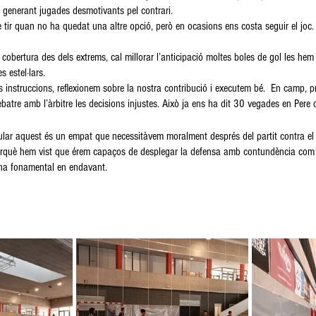
ia generant jugades desmotivants pel contrari.
e tir quan no ha quedat una altre opció, però en ocasions ens costa seguir el joc.
e cobertura des dels extrems, cal millorar l’anticipació moltes boles de gol les hem
 estel·lars.
s instruccions, reflexionem sobre la nostra contribució i executem bé.  En camp, p
atre amb l’àrbitre les decisions injustes. Això ja ens ha dit 30 vegades en Pere 
tular aquest és un empat que necessitàvem moralment després del partit contra el G
 perquè hem vist que érem capaços de desplegar la defensa amb contundència co
ina fonamental en endavant. 