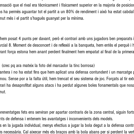
ensació que el rival era tècnicament i físicament superior en la majoria de posicio
ns ha permès aguantar tot el partit a un 80% de rendiment i això ha estat cabdal
nut més i el partit s’hagués guanyat per la mínima.
5
hem posat 4 punts per davant, però el contrari amb uns jugadors ben preparats i 
arcial 8. Moment de desconcert i de reflexió a la banqueta, hem entès el perquè i h
ant força estona hem anant perdent finalment hem empatat al final de la primera
(crec pq ara mateix la foto del marcador la tinc borrosa)
avantera i no ha estat fins que hem aplicat una defensa contundent i un marcatge
u. Sense por a la falta útil, hem trencat el seu sistema de joc. Forçats al tir exte
trari ha desaprofitat alguns atacs i ha perdut algunes boles fonamentals que nosa
nut.
renentatges fets ens serviran per apartar contraris de la zona central, siguin fort
nts de defensa i entenem les avantatges i inconvenients dels models.
ats en la jugada individual, menys efectius a jugar la bola degut a la defensa cont
l és necessària. Cal aixecar més els braços amb la bola abans per si perdent la ver