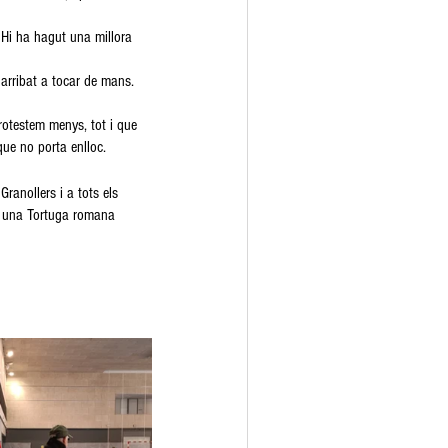
 Hi ha hagut una millora 
 arribat a tocar de mans. 
rotestem menys, tot i que 
que no porta enlloc. 
ranollers i a tots els 
m una Tortuga romana 