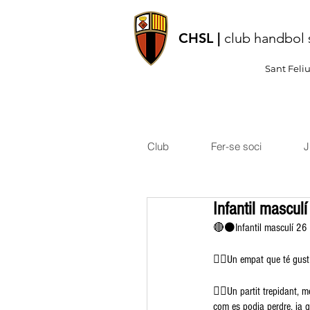
CHSL |
club handbol 
Sant Feli
Club
Fer-se soci
J
Infantil mascul
🔴⚫️Infantil masculí 26 
👉🏽Un empat que té gust d
👉🏽Un partit trepidant, 
com es podia perdre, ja 