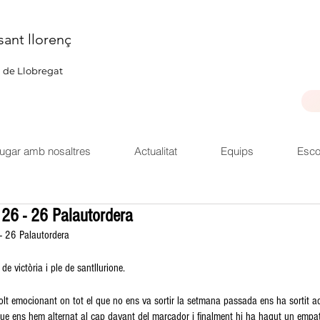
sant llorenç
u de Llobregat
ugar amb nosaltres
Actualitat
Equips
Esco
í 26 - 26 Palautordera
- 26 Palautordera 
e victòria i ple de santllurione.
molt emocionant on tot el que no ens va sortir la setmana passada ens ha sortit 
que ens hem alternat al cap davant del marcador i finalment hi ha hagut un empat