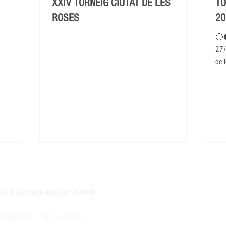
XXIV TORNEIG CIUTAT DE LES
TO
ROSES
20
🔴
27/
de l
AL D'ESPORTS ANDREY XEPKIN
NT FELIU DE LLOBREGAT, 08980