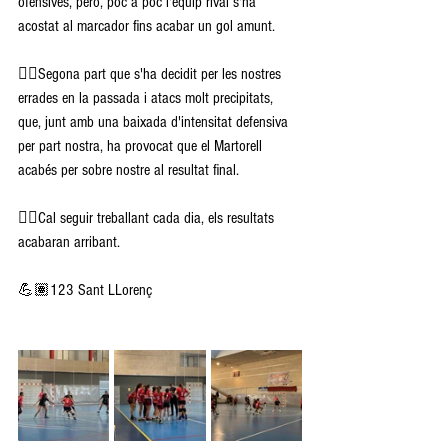
ofensives, però, poc a poc l'equip rival s'ha 
acostat al marcador fins acabar un gol amunt. 
👉🏽Segona part que s'ha decidit per les nostres 
errades en la passada i atacs molt precipitats, 
que, junt amb una baixada d'intensitat defensiva 
per part nostra, ha provocat que el Martorell 
acabés per sobre nostre al resultat final. 
👉🏽Cal seguir treballant cada dia, els resultats 
acabaran arribant.
💪🏽123 Sant LLorenç