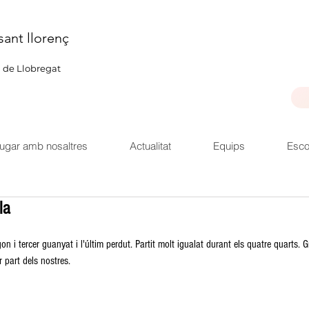
sant llorenç
u de Llobregat
ugar amb nosaltres
Actualitat
Equips
Esco
la
n i tercer guanyat i l'últim perdut. Partit molt igualat durant els quatre quarts. 
r part dels nostres.