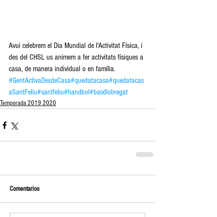
Avui celebrem el Dia Mundial de l'Activitat Física, i 
des del CHSL us animem a fer activitats físiques a 
casa, de manera individual o en família. 
#GentActivaDesdeCasa
#quedatacasa
#quedatacas
aSantFeliu
#santfeliu
#handbol
#baixllobregat
Temporada 2019 2020
Comentarios